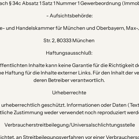
nach § 34c Absatz 1 Satz 1 Nummer 1 Gewerbeordnung (Immob
- Aufsichtsbehörde:
ie- und Handelskammer für München und Oberbayern, Max-
Str. 2, 80333 München 
Haftungsausschluß: 
röffentlichten Inhalte kann keine Garantie für die Richtigke
aftung für die Inhalte externer Links. Für den Inhalt der ver
deren Betreiber verantwortlich. 
Urheberrechte 
d urheberrechtlich geschützt. Informationen oder Daten (Text
ftliche Zustimmung weder verwendet noch reproduziert werde
Verbraucher­streit­beilegung/Universal­schlichtungs­stelle
flichtet, an Streitbeilegungsverfahren vor einer Verbraucher